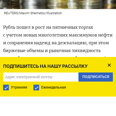
REUTERS/Maxim Shemetov/Illustration
Рубль пошел в рост на пятничных торгах
с учетом новых многолетних максимумов нефти
и сохранения надежд на деэскалацию, при этом
биржевые объемы и рыночная ликвидность
могут быть пониженными до публикации в 16.30
МСК январской трудовой статистики США.
ПОДПИШИТЕСЬ НА НАШУ РАССЫЛКУ
ПОДПИСАТЬСЯ
Биржевые котировки пары доллар/рубль
расчетами «завтра» к 11.30 МСК были на отметке
Утренняя
Еженедельная
75,99, и рубль набирает 0,6% с начала дня.
Пара евро/рубль к этому времени была у отметки