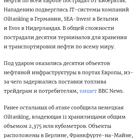
нефти по всей Европе пострадал от кибератак.
Нападению подверглись IT-системы компаний
Oiltanking в Германии, SEA-Invest в Бельгии
и Evos в Нидерландах. В общей сложности
пострадали десятки терминалов для хранения
и транспортировки нефти по всему миру.
Под ударом оказались десятки объектов
нефтяной инфраструктуры в портах Европы, из-
за чего задержались поставки топлива
трейдерам и потребителям,
пишет
BBC News.
Ранее остальных об атаке сообщила немецкая
Oiltanking, владеющая 11 хранилищами общим
Подписывайтесь на The
объемом 2,375 млн кубометров. Объекты
Moscow Times в Telegram —
@moscowtimes_ru
расположены в Берлине, Франкфурте-на-Майне,