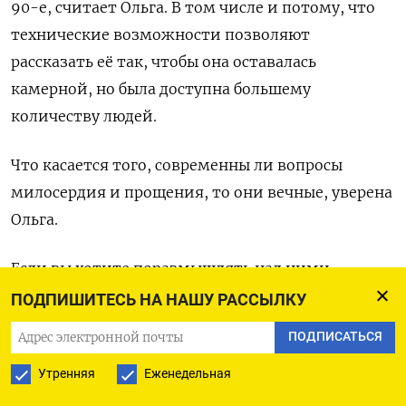
90-е, считает Ольга. В том числе и потому, что
технические возможности позволяют
рассказать её так, чтобы она оставалась
камерной, но была доступна большему
количеству людей.
Что касается того, современны ли вопросы
милосердия и прощения, то они вечные, уверена
Ольга.
Если вы хотите поразмышлять над ними,
спектакль идет каждый месяц. Кстати, своими
ПОДПИШИТЕСЬ НА НАШУ РАССЫЛКУ
мыслями можно поделиться с Мариэтт
ПОДПИСАТЬСЯ
и Вейном. Если, конечно, Вейн еще будет жив –
Утренняя
Еженедельная
его казнь назначена на апрель 2022 г.