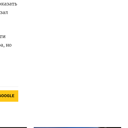
оказать
азал
чти
а, но
GOOGLE