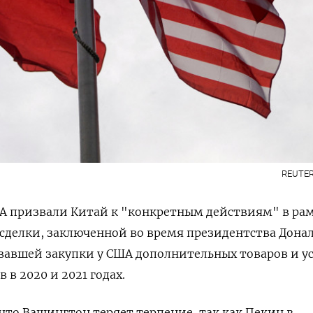
REUTER
 призвали Китай к "конкретным действиям" в ра
сделки, заключенной во время президентства Дона
авшей закупки у США дополнительных товаров и ус
в 2020 и 2021 годах.
то Вашингтон теряет терпение, так как Пекин в