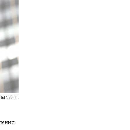
isi Niesner
влении