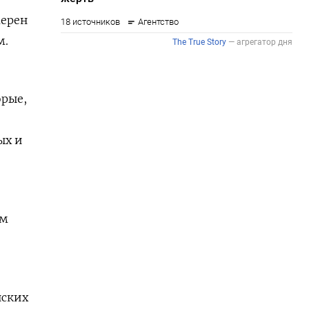
мерен
м.
орые,
ых и
ем
нских