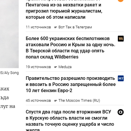
S/Aly Song
мках
льда
луг на