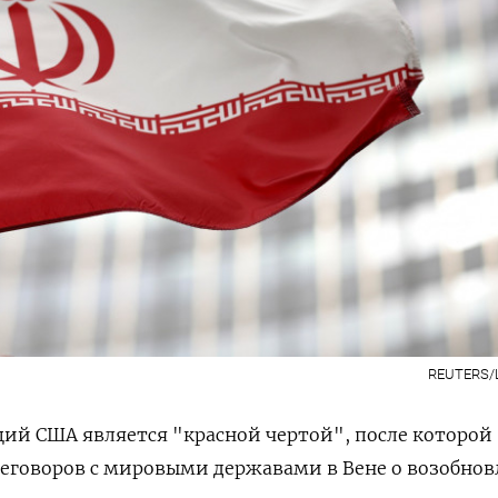
REUTERS/L
ций США является "красной чертой", после которой
реговоров с мировыми державами в Вене о возобно