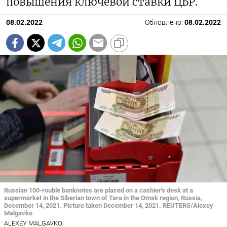
повышения ключевой ставки ЦБР.
08.02.2022
Обновлено:
08.02.2022
Russian 100-rouble banknotes are placed on a cashier's desk at a
supermarket in the Siberian town of Tara in the Omsk region, Russia,
December 14, 2021. Picture taken December 14, 2021. REUTERS/Alexey
Malgavko
ALEXEY MALGAVKO