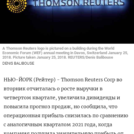
A Thomson Reuters logo is pictured on a building during the World
Economic Forum (WEF) annual meeting in Davos, Switzerland January 25,
2018. Picture taken January 25, 2018. REUTERS/Denis Balibouse
DENIS BALIBOUSE
НЬЮ-ЙОРК (Рейтер) - Thomson Reuters Corp во
вторник отчиталась о росте выручки в
четвертом квартале, увеличила дивиденды и
повысила прогноз продаж, но сообщила, что
операционная прибыль снизилась по сравнению
с аналогичным кварталом 2021 года, когда
компания получила значительную прибыль от