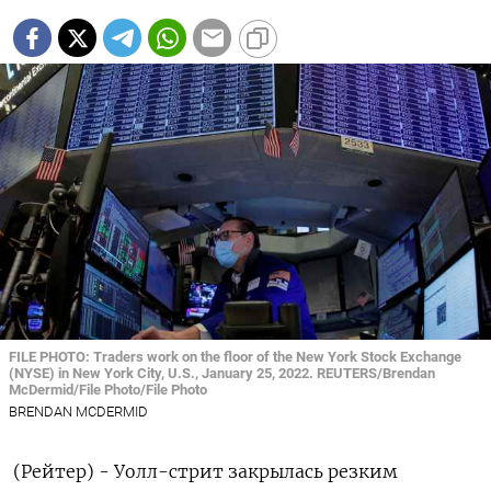
FILE PHOTO: Traders work on the floor of the New York Stock Exchange
(NYSE) in New York City, U.S., January 25, 2022. REUTERS/Brendan
McDermid/File Photo/File Photo
BRENDAN MCDERMID
(Рейтер) - Уолл-стрит закрылась резким