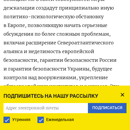
деэскалации создадут принципиально иную
политико-психологическую обстановку
в Европе, позволяющую начать серьезные
обсуждения по более сложным проблемам,
включая расширение Североатлантического
альянса и неделимость европейской
безопасности, гарантии безопасности России
и гарантии безопасности Украины, будущее
контроля над вооружениями, укрепление
общеевропейских институтов и режимов. Эти
обсуждения в любом случае будут долгими
ПОДПИШИТЕСЬ НА НАШУ РАССЫЛКУ
и трудными, но их нельзя даже начать, не выйдя
ПОДПИСАТЬСЯ
из острой фазы политического кризиса.
Утренняя
Еженедельная
Разворачивающийся на наших глазах кризис