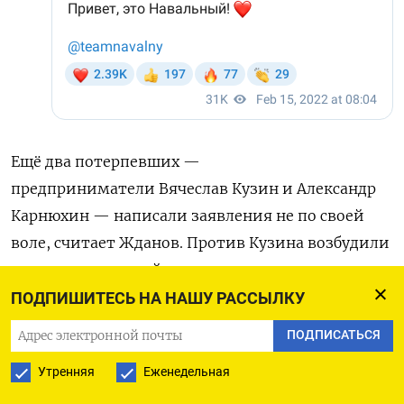
Ещё два потерпевших —
предприниматели
Вячеслав Кузин и Александр
Карнюхин — написали заявления не по своей
воле, считает Жданов. Против Кузина возбудили
уголовное дело, сейчас он под домашним
арестом, ему грозит до 10 лет. Карнюхин
ПОДПИШИТЕСЬ НА НАШУ РАССЫЛКУ
фигурировал в
деле о неуплате налогов. «Такое
ПОДПИСАТЬСЯ
дело, даже старое, можно взять, сдуть с него
Утренняя
Еженедельная
пыль и отправить заново в суд. По более тяжкой