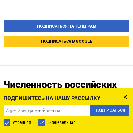
ПОДПИСАТЬСЯ НА ТЕЛЕГРАМ
ПОДПИСАТЬСЯ В GOOGLE
Численность российских
наемников в Украине в
ПОДПИШИТЕСЬ НА НАШУ РАССЫЛКУ
последние недели
увеличилась, усиливая
ПОДПИСАТЬСЯ
опасения о вторжении
Утренняя
Еженедельная