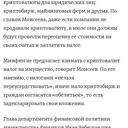
криптовалюты для юридических лиц:
криптобирж, майнинговых ферм и других. По
словам Моисеева, даже если компании не
продавали криптовалюту, в июле они должны
будут провести переоценку ее стоимости на
своих счетах и заплатить налог.
Минфин не предлагает взимать с криптовалют
налог на имущество, говорит Моисеев. По его
мнению, с налогами «нельзя
переусердствовать», иначе мало криптобирж и
граждан согласятся «обелиться», то есть
задекларировать свои вложения.
Подписывайтесь на The
Moscow Times в Telegram —
Глава департамента финансовой политики
@moscowtimes_ru
министерства финансов Иван Чебесков уже