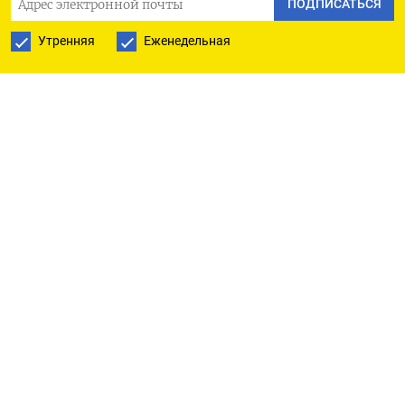
ПОДПИСАТЬСЯ
Президент Украины Владимир Зеленский
Утренняя
Еженедельная
объявил 16 февраля — день, который США
назвали датой предполагаемого вторжения
российских войск на территорию страны — днём
единения. В обращении к гражданам он заявил,
что Украину «пугают великой войной и
назначают дату военного вторжения», однако
она «сегодня сильна, как никогда».
«Нам говорят, что 16 февраля
станет днем нападения. Мы
сделаем его Днем единения.
Соответствующий указ уже
подписан. В этот день мы
вывесим национальные флаги,