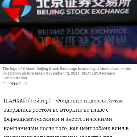
The logo of China's Beijing Stock Exchange is seen by a stock chart in this
illustration picture taken November 12, 2021. REUTERS/Florence
Lo/Illustration
FLORENCE LO
ШАНХАЙ (Рейтер) - Фондовые индексы Китая
закрылись ростом во вторник во главе с
фармацевтическими и энергетическими
компаниями после того, как центробанк влил в