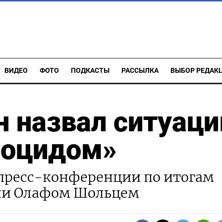
ВИДЕО
ФОТО
ПОДКАСТЫ
РАССЫЛКА
ВЫБОР РЕДАК
н назвал ситуац
ноцидом»
 пресс-конференции по итогам
нии Олафом Шольцем