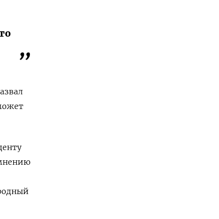
то
назвал
 может
денту
 мнению
ародный