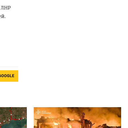
 ЛНР
ей.
GOOGLE