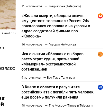
kremlin.ru
ир
тавляют
ая
ой