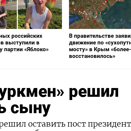
ных российских
В правительстве заяви
в выступили в
движение по «сухопут
 партии «Яблоко»
мосту» в Крым «более
восстановилось»
туркмен» решил
ь сыну
решил оставить пост президен