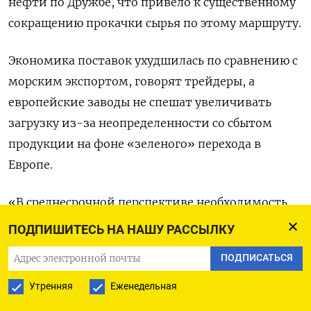
нефти по Дружбе, что привело к существенному
сокращению прокачки сырья по этому маршруту.
Экономика поставок ухудшилась по сравнению с
морским экспортом, говорят трейдеры, а
европейские заводы не спешат увеличивать
загрузку из-за неопределенности со сбытом
продукции на фоне «зеленого» перехода в
Европе.
«В среднесрочной перспективе необходимость
поставок по Дружбе может и без санкций
ПОДПИШИТЕСЬ НА НАШУ РАССЫЛКУ
оказаться под вопросом», - сказал трейдер,
ПОДПИСАТЬСЯ
близкий к европейскому переработчику,
получающему нефть по нефтепроводу.
Утренняя
Еженедельная