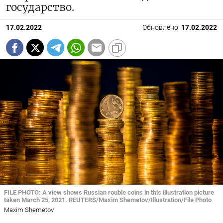
государство.
17.02.2022
Обновлено:
17.02.2022
FILE PHOTO: A view shows Russian rouble coins in this illustration picture
taken March 25, 2021. REUTERS/Maxim Shemetov/Illustration/File Photo
Maxim Shemetov