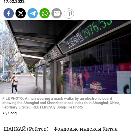
17.02.2022
FILE PHOTO: A man wearing a mask walks by an electronic board
showing the Shanghai and Shenzhen stock indexes in Shanghai, China,
February 3, 2020. REUTERS/Aly Song/File Photo
Aly Song
ШАНХАЙ (Рейтер) - Фондовые индексы Китая