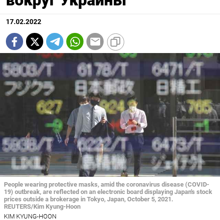
вокруг Украины
17.02.2022
People wearing protective masks, amid the coronavirus disease (COVID-
19) outbreak, are reflected on an electronic board displaying Japan's stock
prices outside a brokerage in Tokyo, Japan, October 5, 2021.
REUTERS/Kim Kyung-Hoon
KIM KYUNG-HOON