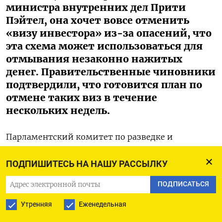
министра внутренних дел Прити
Пэйтел, она хочет вовсе отменить
«визу инвестора» из-за опасений, что
эта схема может использоваться для
отмывания незаконно нажитых
денег. Правительственные чиновники
подтвердили, что готовится план по
отмене таких виз в течение
нескольких недель.
Парламентский комитет по разведке и
безопасности предупреждал в 2020 г., что такая
ПОДПИШИТЕСЬ НА НАШУ РАССЫЛКУ
визовая схема привлекает многих россиян,
которые «эксплуатируют» ее. Великобритания
ПОДПИСАТЬСЯ
создала «идеальный механизм» для отмывания
Утренняя
Еженедельная
грязных денег и стала «прачечной» для обеления