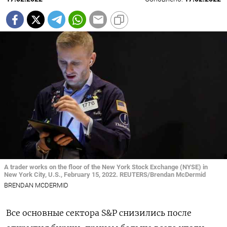
A trader works on the floor of the New York Stock Exchange (NYSE) in
New York City, U.S., February 15, 2022. REUTERS/Brendan McDermid
BRENDAN MCDERMID
Все основные сектора S&P снизились после