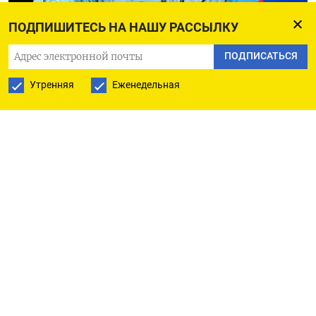
ПОДПИШИТЕСЬ НА НАШУ РАССЫЛКУ
Александр Большунов - три золотые, серебряная
и бронзовая медали
ПОДПИСАТЬСЯ
Валерий Шарифулин / ТАСС
Утренняя
Еженедельная
Анна Щербакова - золотая медаль
Фигурное катание. Женщины. Произвольная