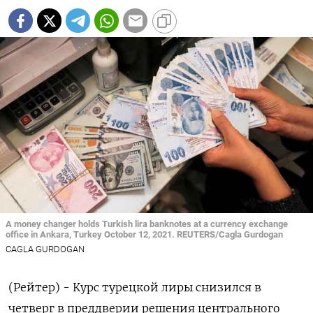
A money changer holds Turkish lira banknotes at a currency exchange
office in Ankara, Turkey October 12, 2021. REUTERS/Cagla Gurdogan
CAGLA GURDOGAN
(Рейтер) - Курс турецкой лиры снизился в
четверг в преддверии решения центрального