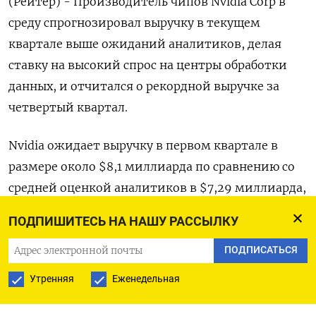
(Рейтер) - Производитель чипов Nvidia Corp в
среду спрогнозировал выручку в текущем
квартале выше ожиданий аналитиков, делая
ставку на высокий спрос на центры обработки
данных, и отчитался о рекордной выручке за
четвертый квартал.
Nvidia ожидает выручку в первом квартале в
размере около $8,1 миллиарда по сравнению со
средней оценкой аналитиков в $7,29 миллиарда,
согласно данным IBES от Refinitiv. Выручка
ПОДПИШИТЕСЬ НА НАШУ РАССЫЛКУ
центров обработки данных в четвертом квартале
выросла на 71% до рекордных $3,26 миллиарда.
ПОДПИСАТЬСЯ
Утренняя
Еженедельная
Общая выручка крупнейшего в мире
производителя графических чипов и чипов для