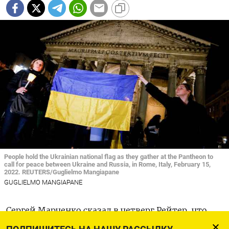
People hold the Ukrainian national flag as they gather at the Pantheon to
call for peace between Ukraine and Russia, in Rome, Italy, February 15,
2022. REUTERS/Guglielmo Mangiapane
GUGLIELMO MANGIAPANE
Сергей Марченко сказал в четверг Рейтер, что
правительство проводит переговоры с