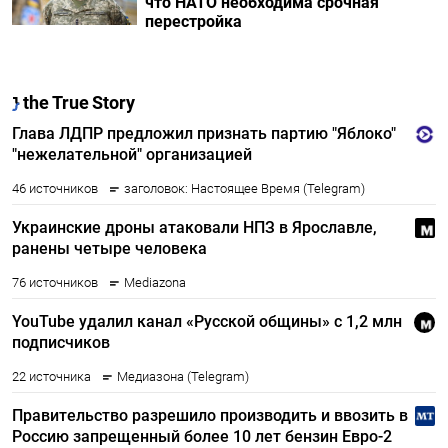
что НАТО необходима срочная
перестройка