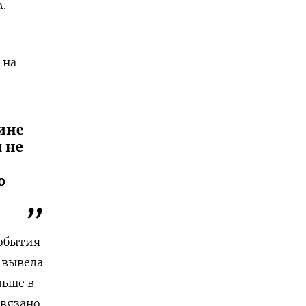
.
 на
аине
 не
о
события
 вывела
льше в
связано