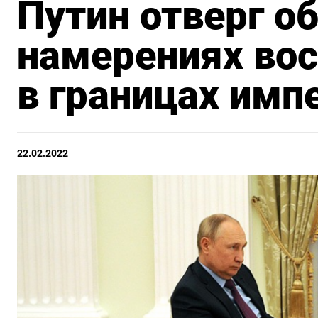
Путин отверг о
намерениях во
в границах имп
22.02.2022