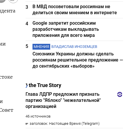
В МВД посоветовали россиянам не
3
идента
делиться своим мнением в интернете
Google запретит российским
4
разработчикам выкладывать
приложения для всего мира
ами
5
МНЕНИЯ
ВЛАДИСЛАВ ИНОЗЕМЦЕВ
Союзники Украины должны сделать
россиянам решительное предложение —
до сентябрьских «выборов»
стоке
ми
Совет