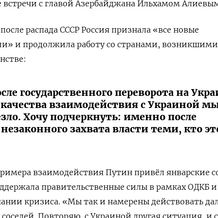
 встречи с главой
Азербайджана Ильхамом Алиевым
после распада СССР Россия признала «все новые
ии» и продолжила работу со странами, возникшими
нстве:
сле государственного переворота на Укр
и качества взаимодействия с Украиной мы
зло. Хочу подчеркнуть: именно после
 незаконного захвата власти теми, кто эт
 примера взаимодействия Путин привёл январские 
поддержала правительственные силы в рамках ОДКБ и
чании кризиса. «Мы так и намерены действовать да
соседей. Повторяю, с Украиной другая ситуация, и 