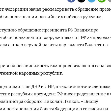
ет Федерации начал рассматривать обращение през
б использовании российских войск за рубежом.
оступило обращение президента РФ Владимира
 об использовании вооруженных сил РФ за предел
зала спикер верхней палаты парламента Валентина
признал независимость самопровозглашенных на во
ганской народных республик.
ращениями глав ДНР и ЛНР, а также многочисленны
тих республик президент РФ внес представление в 
амминистра обороны Николай Панков. - Вношу
и постановления Совета Федерации о согласии на