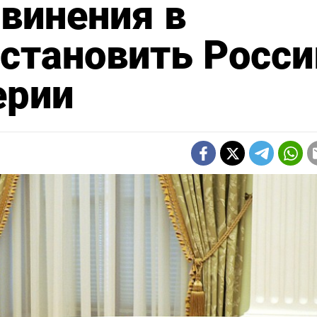
бвинения в
сстановить Росс
ерии