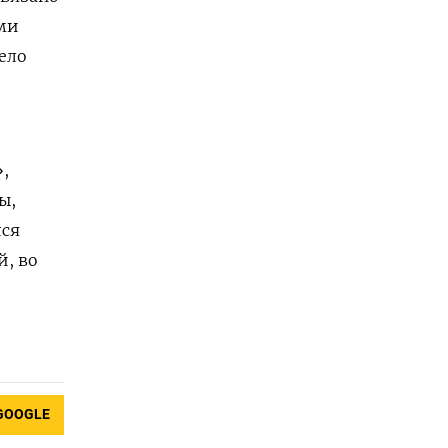
ими
ело
,
ы,
лся
й, во
GOOGLE