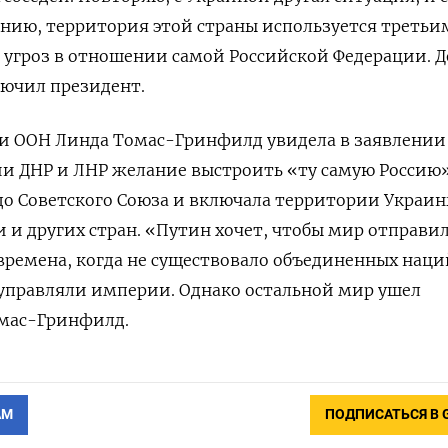
алению, территория этой страны используется треть
 угроз в отношении самой Российской Федерации. Д
лючил президент.
ри ООН Линда Томас-Гринфилд увидела в заявлении
и ДНР и ЛНР желание выстроить «ту самую Россию»
до Советского Союза и включала территории Украин
 и других стран. «Путин хочет, чтобы мир отправи
 времена, когда не существовало объединенных наци
 управляли империи. Однако остальной мир ушел
омас-Гринфилд.
АМ
ПОДПИСАТЬСЯ В 