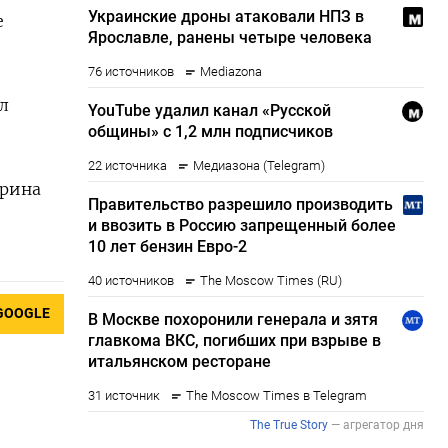
е
л
арина
GOOGLE