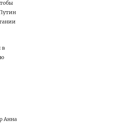
чтобы
 Путин
итании
 в
ую
р Анна