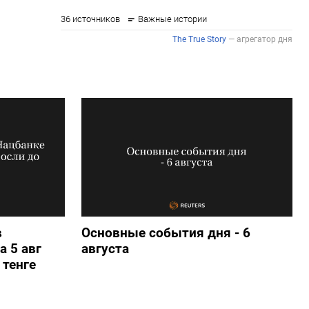
в
Основные события дня - 6
а 5 авг
августа
 тенге