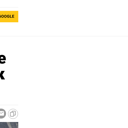
GOOGLE
е
к