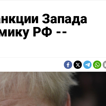
нкции Запада
мику РФ --