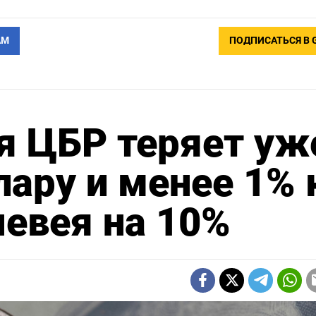
АМ
ПОДПИСАТЬСЯ В 
я ЦБР теряет уж
лару и менее 1% 
шевея на 10%