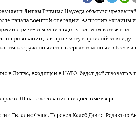
резидент Литвы Гитанас Науседа объявил чрезвыча
осле начала военной операции РФ против Украины и
рмии о развертывании вдоль границы в ответ на
 и провокации, которые могут произойти ввиду
ания вооруженных сил, сосредоточенных в России 
е в Литве, входящей в НАТО, будет действовать в 
рос о ЧП на голосование позднее в четверг.
тии Гвладис Фуше. Перевел Калеб Дэвис. Редактор А