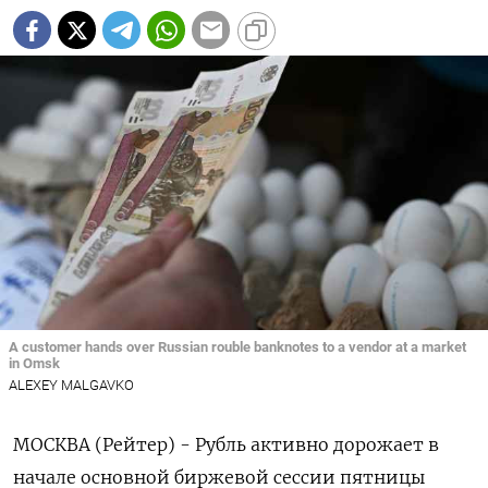
A customer hands over Russian rouble banknotes to a vendor at a market
in Omsk
ALEXEY MALGAVKO
МОСКВА (Рейтер) - Рубль активно дорожает в
начале основной биржевой сессии пятницы