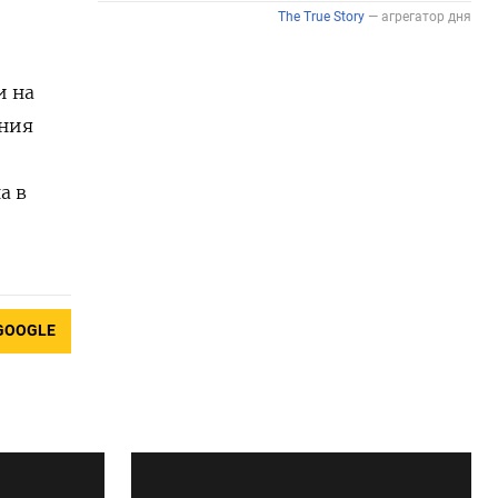
и на
ения
а в
GOOGLE