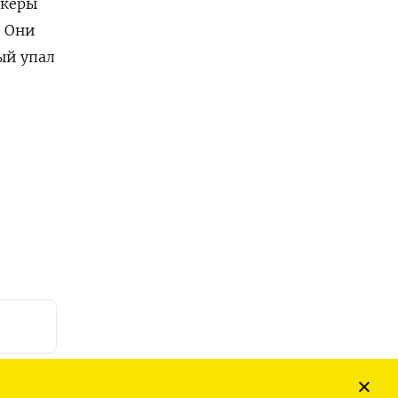
акеры
. Они
ый упал