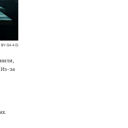
 BY-SA 4.0)
чнили,
 Из-за
ах.