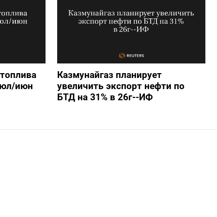
 топлива
Казмунайгаз планирует
июл/июн
увеличить экспорт нефти по
БТД на 31% в 26г--ИФ