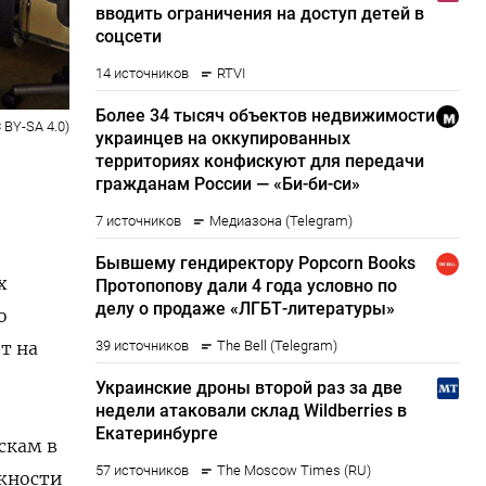
 BY-SA 4.0)
х
о
т на
скам в
жности