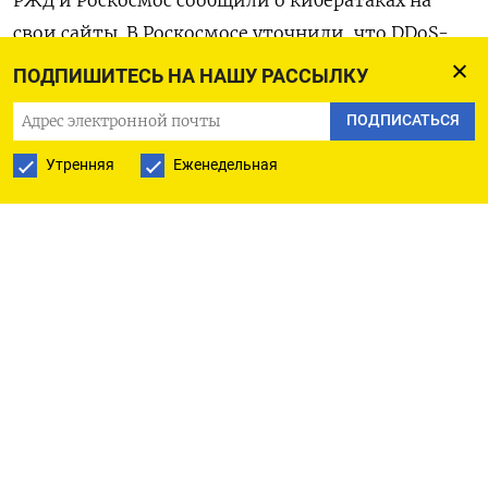
РЖД и Роскосмос сообщили о кибератаках на
свои сайты. В Роскосмосе уточнили, что DDoS-
атаку проводили иностранные серверы в ночь с
ПОДПИШИТЕСЬ НА НАШУ РАССЫЛКУ
25 на 26 февраля. Из-за этого упала скорость
ПОДПИСАТЬСЯ
загрузки страниц сайта.
Утренняя
Еженедельная
РЖД предупредила о сбоях в работе портала из-
за регулярных DDoS-атак. В компании
посоветовали использовать для покупки
билетов мобильное приложение. Также РЖД
увеличила количество работающих касс на
вокзалах.
24 февраля Владимир Путин начал
спецоперацию в Украине. После этого хакеры из