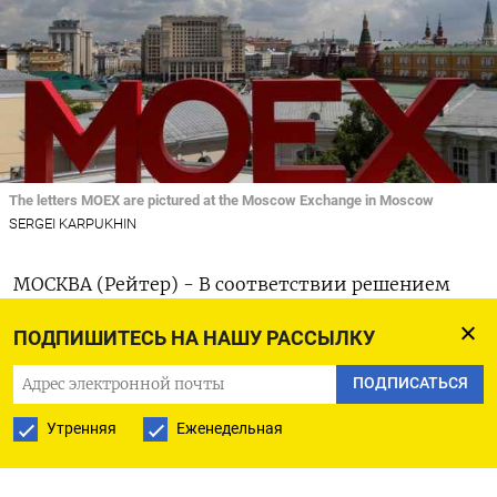
The letters MOEX are pictured at the Moscow Exchange in Moscow
SERGEI KARPUKHIN
МОСКВА (Рейтер) - В соответствии решением
Банка России, 28 февраля торги на валютном и
ПОДПИШИТЕСЬ НА НАШУ РАССЫЛКУ
денежном рынках Московской биржи откроются
в 10:00 по московскому времени, сообщила
ПОДПИСАТЬСЯ
биржа.
Утренняя
Еженедельная
На денежном рынке не будут проводиться торги