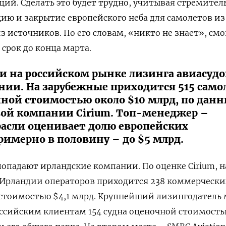
кций. Сделать это будет трудно, учитывая стремител
ю и закрытие европейского неба для самолетов из
з источников. По его словам, «никто не знает», смо
срок до конца марта.
и на российском рынке лизинга авиасудо
нии. На зарубежные приходится 515 само
ной стоимостью около $10 млрд, по дан
ой компании Cirium. Топ-менеджер –
расли оценивает долю европейских
имерно в половину – до $5 млрд.
опадают ирландские компании. По оценке Cirium, н
 Ирландии операторов приходится 238 коммерчески
стоимостью $4,1 млрд. Крупнейший лизингодатель 
оссийским клиентам 154 судна оценочной стоимость