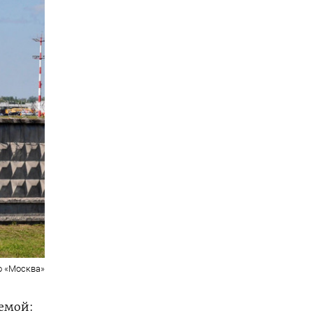
о «Москва»
емой: