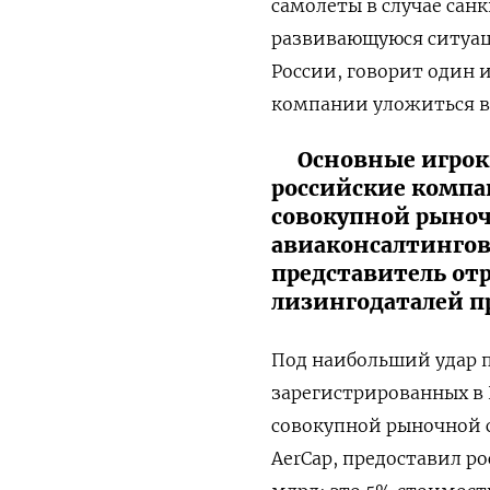
самолеты в случае сан
развивающуюся ситуаци
России, говорит один и
компании уложиться в 
Основные игрок
российские компа
совокупной рыноч
авиаконсалтингов
представитель от
лизингодаталей пр
Под наибольший удар п
зарегистрированных в
совокупной рыночной 
AerCap, предоставил р