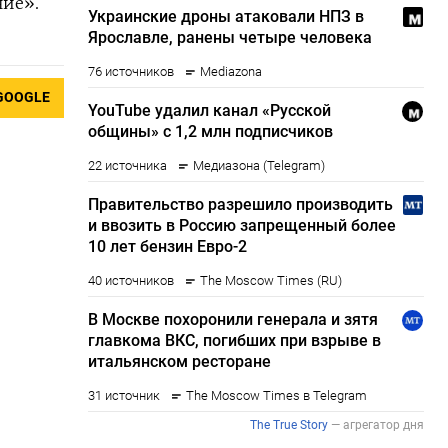
ние».
GOOGLE