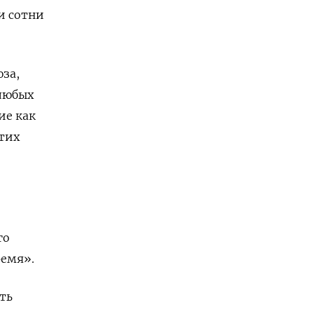
и сотни
за,
 любых
ие как
тих
го
ремя».
ть