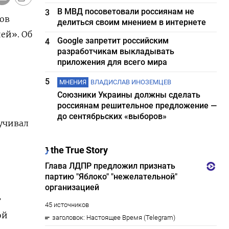
В МВД посоветовали россиянам не
3
ов
делиться своим мнением в интернете
ей». Об
Google запретит российским
4
разработчикам выкладывать
приложения для всего мира
5
МНЕНИЯ
ВЛАДИСЛАВ ИНОЗЕМЦЕВ
Союзники Украины должны сделать
россиянам решительное предложение —
до сентябрьских «выборов»
учивал
т
ой