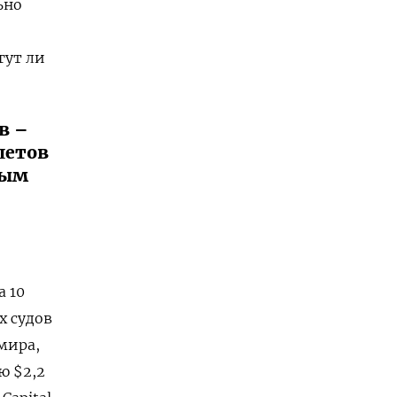
ьно
гут ли
в –
летов
ным
а 10
х судов
мира,
ю $2,2