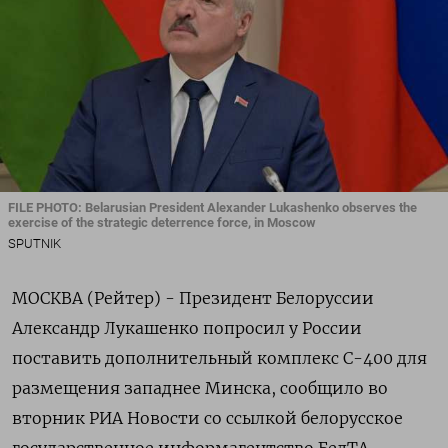
FILE PHOTO: Belarusian President Alexander Lukashenko observes the
exercise of the strategic deterrence force, in Moscow
SPUTNIK
МОСКВА (Рейтер) - Президент Белоруссии
Александр Лукашенко попросил у России
поставить дополнительный комплекс С-400 для
размещения западнее Минска, сообщило во
вторник РИА Новости со ссылкой белорусское
государственное информагентство БелТА.