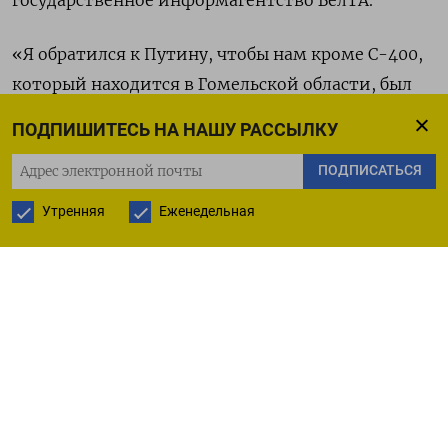
«Я обратился к Путину, чтобы нам кроме С-400,
который находится в Гомельской области, был
поставлен С-400, который будет находиться чуть
ПОДПИШИТЕСЬ НА НАШУ РАССЫЛКУ
западнее Минска, для того чтобы не только
ПОДПИСАТЬСЯ
Минск прикрыть», - сказал Лукашенко.
Утренняя
Еженедельная
Чтобы защитить свою территорию от
провокаций, Белоруссия, по словам Лукашенко,
также усиливает военную группировку на
границе с Украиной.
Белоруссия полностью поддержала Россию в
конфликте против Украины. Российские войска
наступают на Украину в том числе и из