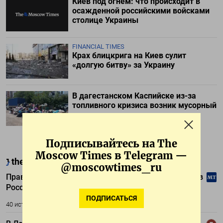
Киев под огнем: что происходит в
осажденной российскими войсками
столице Украины
FINANCIAL TIMES
Крах блицкрига на Киев сулит
«долгую битву» за Украину
В дагестанском Каспийске из-за
топливного кризиса возник мусорный
коллапс
Подписывайтесь на The
Moscow Times в Telegram —
@moscowtimes_ru
ПОДПИСАТЬСЯ