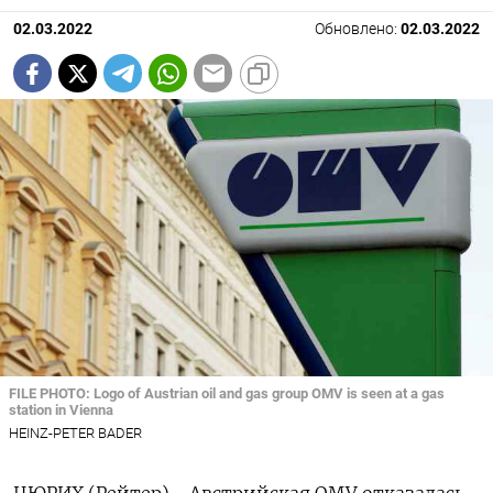
02.03.2022
Обновлено:
02.03.2022
FILE PHOTO: Logo of Austrian oil and gas group OMV is seen at a gas
station in Vienna
HEINZ-PETER BADER
ЦЮРИХ (Рейтер) - Австрийская OMV отказалась