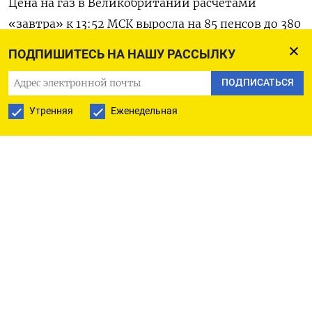
Цена на газ в Великобритании расчетами
«завтра» к 13:52 МСК выросла на 85 пенсов до 380
пенсов за терм. Апрельский британский
ПОДПИШИТЕСЬ НА НАШУ РАССЫЛКУ
контракт подскочил на 68,50 пенсов до 360
ПОДПИСАТЬСЯ
пенсов за терм.
Утренняя
Еженедельная
Фронт-фьючерс на газ в нидерландском хабе TTF
вырос на 35,70 евро до 158,60 евро за мегаватт/
час, на утренних торгах обновив исторический
максимум на отметке в 185 евро.
По мнению рыночных обозревателей, ключевым
фактором стал риск прекращения поставок из
России.
«Крайне непредсказуемая геополитическая