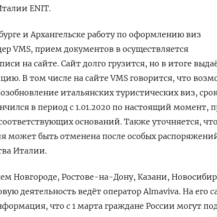
Италии ENIT.
бурге и Архангельске работу по оформлению виз
ер VMS, прием документов в осуществляется
иси на сайте. Сайт долго грузится, но в итоге выда
ию. В том числе на сайте
VMS говорится, что воз
озобновление итальянских туристических виз, сро
нчился в период с 1.01.2020 по настоящий момент, 
соответствующих оснований. Также уточняется, чт
я может быть отменена после особых распоряжени
тва Италии.
ем Новгороде, Ростове-на-Дону, Казани, Новосибир
вую деятельность ведёт оператор Almaviva. На его с
формация, что с 1 марта граждане России могут по