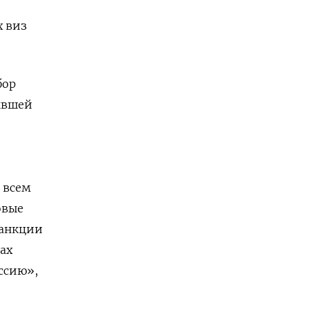
х виз
бор
рывшей
 всем
овые
санкции
ах
ссию»,