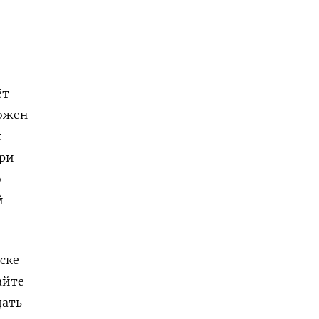
ёт
можен
к
при
о
й
ске
айте
дать