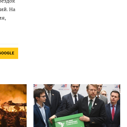
оездок
ий. На
ия,
GOOGLE