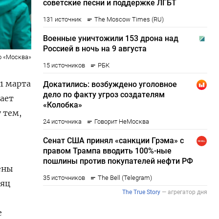
о «Москва»
 1 марта
вает
у тем,
ены
сяц
е