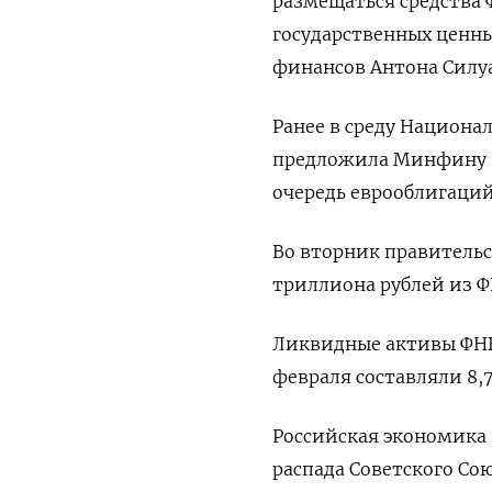
размещаться средства 
государственных ценны
финансов Антона Силу
Ранее в среду Национа
предложила Минфину п
очередь еврооблигаций
Во вторник правительс
триллиона рублей из Ф
Ликвидные активы ФНБ (
февраля составляли 8,7
Российская экономика 
распада Советского Сою