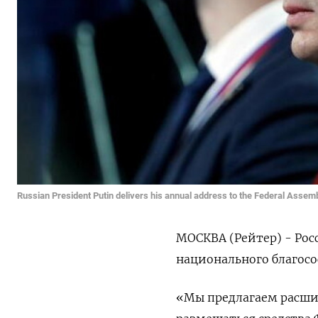
Russian President Putin delivers his annual address to the Federal Asse
МОСКВА (Рейтер) - Ро
национального благосо
«Мы предлагаем расши