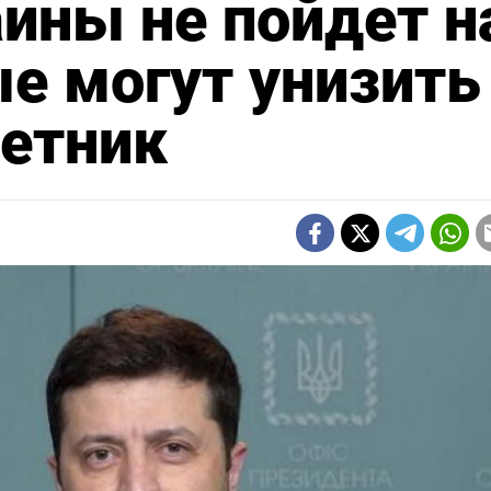
ины не пойдет н
ые могут унизить
ветник