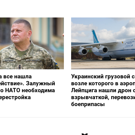
а все нашла
Украинский грузовой с
ействие». Залужный
возле которого в аэро
то НАТО необходима
Лейпцига нашли дрон 
ерестройка
взрывчаткой, перевоз
боеприпасы