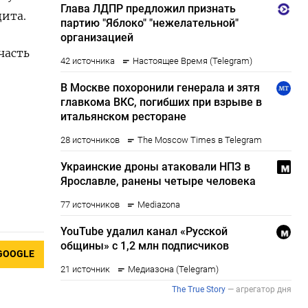
дита.
часть
GOOGLE