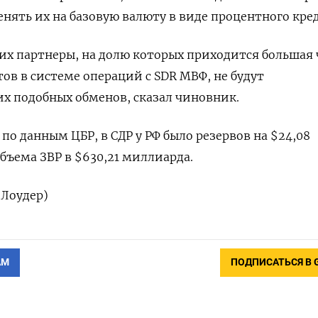
енять их на базовую валюту в виде процентного кре
х партнеры, на долю которых приходится большая 
в в системе операций с SDR МВФ, не будут
х подобных обменов, сказал чиновник.
, по данным ЦБР, в СДР у РФ было резервов на $24,08
бъема ЗВР в $630,21 миллиарда.
 Лоудер)
АМ
ПОДПИСАТЬСЯ В 