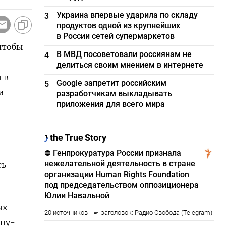
Украина впервые ударила по складу
3
продуктов одной из крупнейших
в России сетей супермаркетов
чтобы
В МВД посоветовали россиянам не
4
делиться своим мнением в интернете
 в
Google запретит российским
5
а
разработчикам выкладывать
приложения для всего мира
ть
ых
ану-