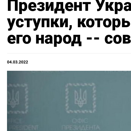
Президент Укра
уступки, котор
его народ -- со
04.03.2022