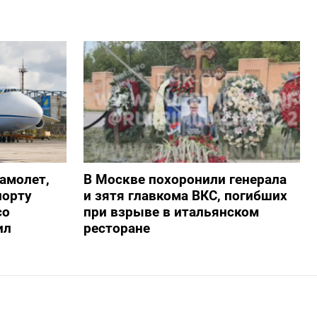
амолет,
В Москве похоронили генерала
порту
и зятя главкома ВКС, погибших
со
при взрыве в итальянском
ил
ресторане