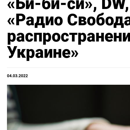
«Би‑би‑си», DW
«Радио Свобод
распространени
Украине»
04.03.2022