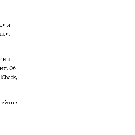
ы» и
не».
зины
ии. Об
lCheck,
 сайтов