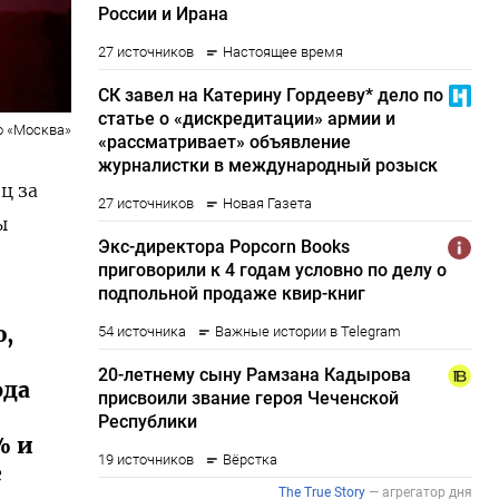
во «Москва»
ц за
ы
,
ода
% и
е