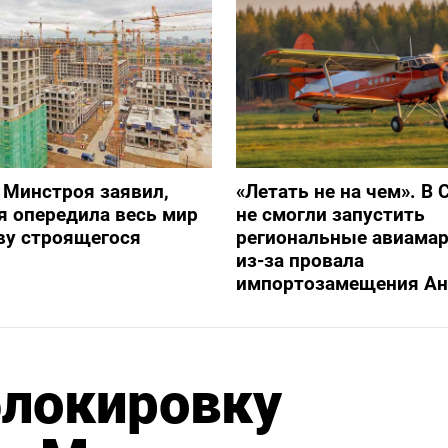
 Минстроя заявил,
«Летать не на чем». В 
я опередила весь мир
не смогли запустить
ву строящегося
региональные авиама
из-за провала
импортозамещения Ан
блокировку