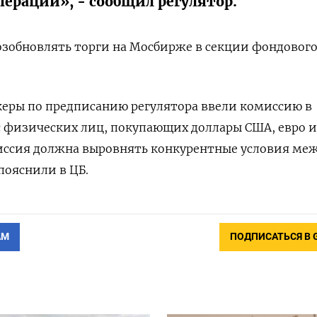
ерации», - сообщил регулятор.
возобновлять торги на Мосбирже в секции фондовог
океры по предписанию регулятора ввели комиссию в
с физических лиц, покупающих доллары США, евро 
миссия должна выровнять конкурентные условия ме
пояснили в ЦБ.
АМ
ПОДПИСАТЬСЯ В 