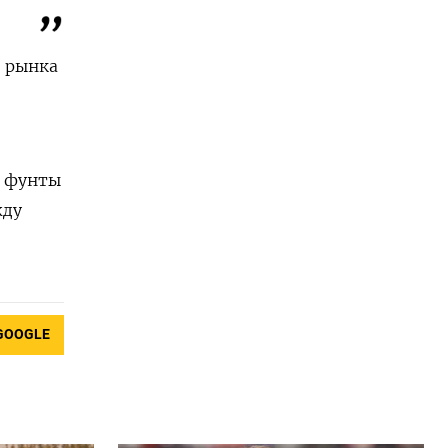
о рынка
и фунты
жду
GOOGLE