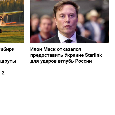
Сибири
Илон Маск отказался
предоставить Украине Starlink
ршруты
для ударов вглубь России
-2