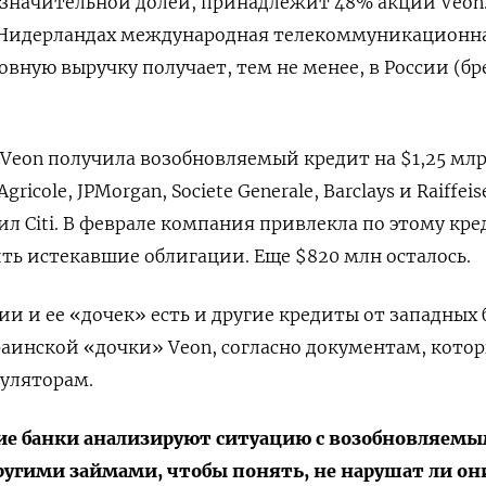
ет значительной долей, принадлежит 48% акций Veon.
 Нидерландах международная телекоммуникационн
овную выручку получает, тем не менее, в России (бр
 Veon получила возобновляемый кредит на $1,25 млр
gricole, JPMorgan, Societe Generale, Barclays и Raiffeis
л Citi. В феврале компания привлекла по этому кре
ить истекавшие облигации. Еще $820 млн осталось.
и и ее «дочек» есть и другие кредиты от западных 
аинской «дочки» Veon, согласно документам, кото
гуляторам.
ругие банки анализируют ситуацию с возобновляем
другими займами, чтобы понять, не нарушат ли он