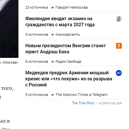
о «Москва»
того,
и
ал в