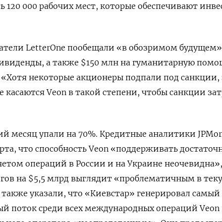
 120 000 рабочих мест, которые обеспечивают инв
ватели LetterOne пообещали «в обозримом будущем»
дивиденды, а также $150 млн на гуманитарную помо
: «Хотя некоторые акционеры подпали под санкции,
е касаются Veon в такой степени, чтобы санкции за
ий месяц упали на 70%. Кредитные аналитики JPMo
арта, что способность Veon «поддерживать достато
етом операций в России и на Украине неочевидна»,
гов на $5,5 млрд выглядит «проблематичным в тек
также указали, что «Киевстар» генерировал самый
й поток среди всех международных операций Veon