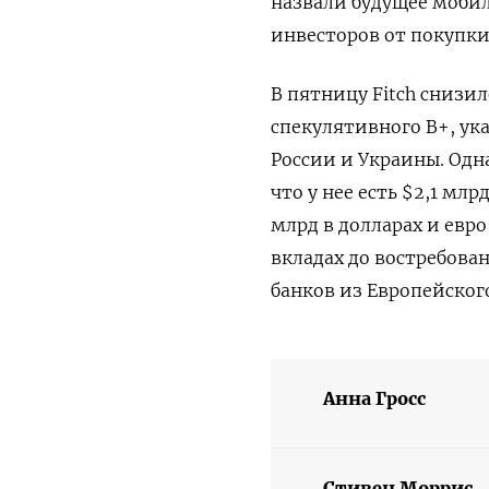
назвали будущее моби
инвесторов от покупки
В пятницу Fitch снизи
спекулятивного В+, ук
России и Украины. Одн
что у нее есть $2,1 мл
млрд в долларах и евро
вкладах до востребов
банков из Европейског
Анна Гросс
Стивен Моррис