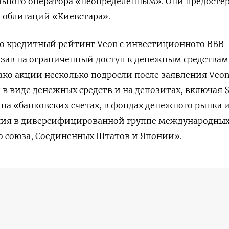
льного оператора «неопределенным». Они предосте
 облигаций «Киевстара».
ло кредитный рейтинг Veon с инвестиционного ВВВ-
азав на ограниченный доступ к денежным средствам
ако акции несколько подросли после заявления Veon
рд в виде денежных средств и на депозитах, включая $
 на «банковских счетах, в фондах денежного рынка 
ания в диверсифицированной группе международны
о союза, Соединенных Штатов и Японии».