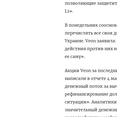
позволяющие защитить
L1».
В понедельник соосно
перечислять все свои 
Украине. Veon заявила
действия против них н
ее саму».
Акции Veon за последн
написали в отчете 4 м
денежный поток за выч
рефинансирование дол
ситуации». Аналитики 
значительный денежны