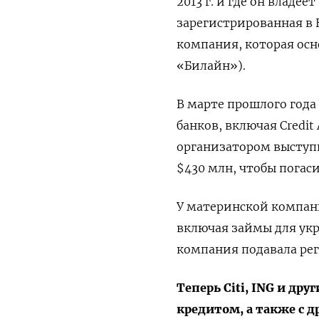
2013 г. и где он владе
зарегистрированная в
компания, которая осн
«Билайн»).
В марте прошлого года
банков, включая Credit A
организатором выступи
$430 млн, чтобы погас
У материнской компани
включая займы для укр
компания подавала ре
Теперь Citi, ING и д
кредитом, а также с 