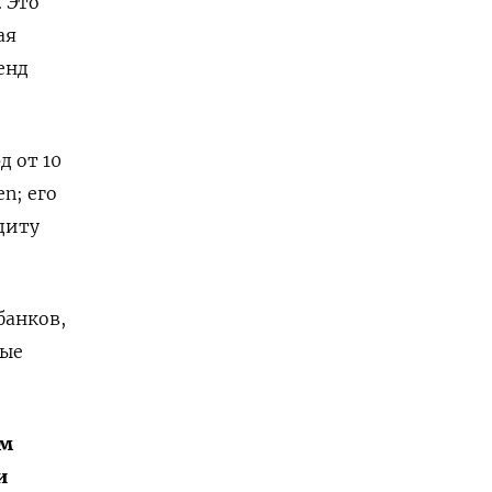
 Это
ая
енд
д от 10
en; его
диту
банков,
рые
ым
и