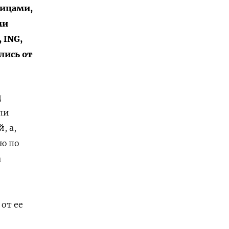
лицами,
ми
 ING,
ались от
д
ли
, а,
ию по
а
от ее