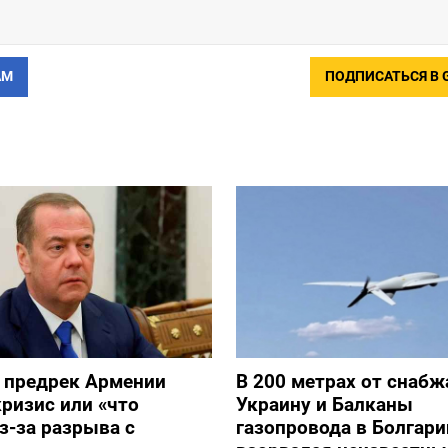
АМ
ПОДПИСАТЬСЯ В 
 предрек Армении
В 200 метрах от снаб
ризис или «что
Украину и Балканы
з-за разрыва с
газопровода в Болгари