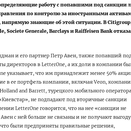
 определяющие работу с попавшими под санкции 
Управления по контролю за иностранными актива
 напрямую знающие об этой ситуации. В Citigroup,
le, Societe Generale, Barclays и Raiffeisen Bank отказ
дман и его партнер Петр Авен, также попавший по
ты директоров в LetterOne, а их доли в компании бы
ne указывает, что им принадлежит менее 50% акций
ие в ее портфель компании, включая Veon, компан
olland and Barrett, турецкого мобильного оператор
о «Киевстар», не подпадают под вторичные санкции
лении LetterOne говорится, что на нее «санкции не
Авен с ней больше не связаны и не получают выгоду 
, что были предприняты правильные решения,