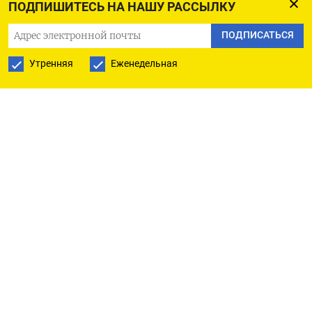
ПОДПИШИТЕСЬ НА НАШУ РАССЫЛКУ
в апреле, что привело бы к чрезмерно высокой
ПОДПИСАТЬСЯ
цене для наших клиентов», — говорится
в публикации.
Утренняя
Еженедельная
У компании заключен договор с «Газпромом»
на поставку в Латвию российских энергоресурсов
до 2030 года.
2 апреля
председатель правления оператора
системы природного газа Conexus Улдис Барисс
заявил
, что с начала месяца российский
природный газ перестал поступать в
Латвию,
Литву и Эстонию
.
По словам Барисса, решение прекратить покупку