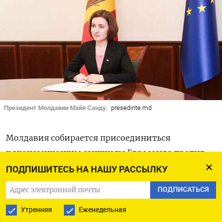
Президент Молдавии Майя Санду.
presedinte.md
Молдавия собирается присоединиться
к экономическим санкциям Евросоюза против
России, а также предоставит Киеву
ПОДПИШИТЕСЬ НА НАШУ РАССЫЛКУ
гуманитарную и другую помощь,
сообщила
ПОДПИСАТЬСЯ
президент Майя Санду.
Утренняя
Еженедельная