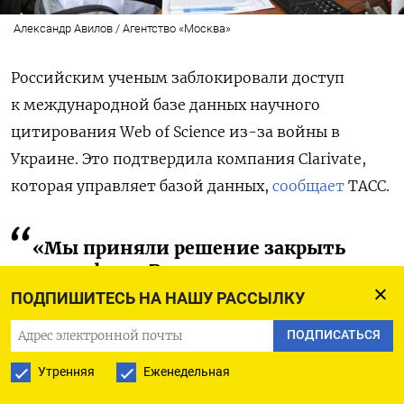
Александр Авилов / Агентство «Москва»
Российским ученым заблокировали доступ
к
международной базе данных научного
цитирования Web of Science из-за войны в
Украине. Это подтвердила компания Clarivate,
которая управляет базой данных,
сообщает
ТАСС.
«Мы приняли решение закрыть
наш офис в России и прекратить
коммерческую деятельность
ПОДПИШИТЕСЬ НА НАШУ РАССЫЛКУ
в России. Это означает, что
действие учетных записей
ПОДПИСАТЬСЯ
российских пользователи Web
Утренняя
Еженедельная
of Science приостановлено», —