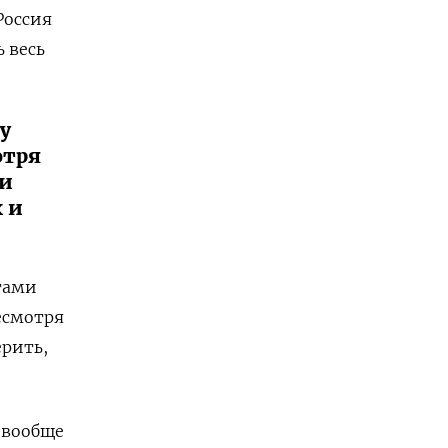
Россия
 весь
у
отря
 и
 и
тами
есмотря
ерить,
 вообще