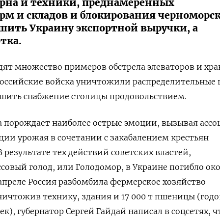
ерна и техники, преднамеренных
рм и складов и блокирования черноморс
ишить Украину экспортной выручки, а
тка.
дят множество примеров обстрела элеваторов и хр
 российские войска уничтожили распределительные
ушить снабжение столицы продовольствием.
а порождает наиболее острые эмоции, вызывая асс
ии урожая в сочетании с закабалением крестьян
 В результате тех действий советских властей,
овый голод, или Голодомор, в Украине погибло ок
в апреле Россия разбомбила фермерское хозяйство
уничтожив технику, здания и 17 000 т пшеницы (год
век), губернатор Сергей Гайдай написал в соцсетях, ч