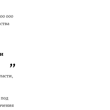
00 000
йства
 и
ласти,
 под
ачения