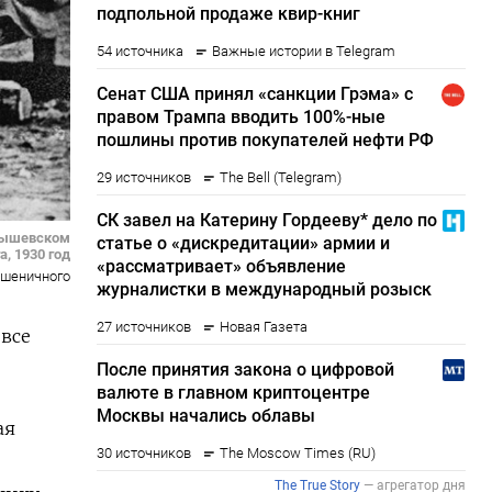
арышевском
а, 1930 год
Пшеничного
 все
ая