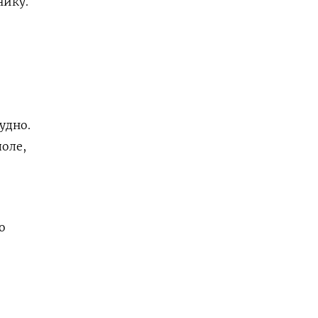
нику.
удно.
поле,
о