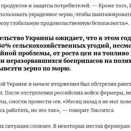
продуктов и защиты потребителей. — Кроме того, 
ользовать украденное зерно, чтобы шантажировать
грозу глобальную продовольственную безопасность».
ельство Украины ожидает, что в этом год
–80% сельскохозяйственных угодий, несм
йной проблемы, от роста цен на топливо
 и неразорвавшихся боеприпасов на полях
везти зерно по морю.
ой Украине в начале вторжения был обстрелян раке
ел. После отступления российских войск фермеры, н
лы, смогли провести сев. «Месяц назад я не мог пов
сь работать, но это так», — говорит Лисситса.
х ситуация сложнее. В некоторых местах фермерам