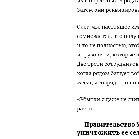
их в окрестных города
Затем они реквизирова
Олег, чье настоящее и
сомневается, что получ
и то не полностью, эт
и грузовики, которые 
Две трети сотрудников
когда рядом бушует во
месяцы снаряд — и пож
«Убытки я даже не счит
расти.
Правительство 
уничтожить ее се