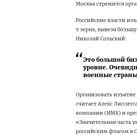
Москва стремится орга
Российские власти изъ
т зерна, вывезя бóльшу
Николай Сольский:
Это большой би
уровне. Очевид
военные страны
Организовать изъятие 
считает Алекс Лисситс
компании (ИМК) и през
«Значительная часть у
российским флагом в 