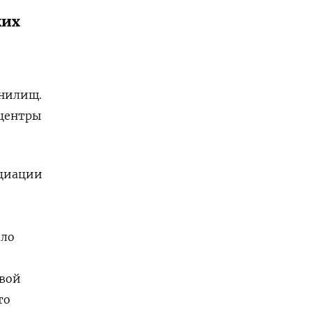
ких
анилищ.
 центры
оциации
оло
овой
то