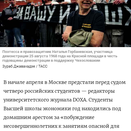
Поэтесса и правозащитник Наталья Горбаневская, участница
демонстрации 25 августа 1968 года на Красной площади в честь
годовщины демонстрации в поддержку Чехословакии
Зураб Джавахадзе / ТАСС
В начале апреля в Москве предстали перед судом
четверо российских студентов — редакторы
университетского журнала DOXA. Студенты
Высшей школы экономики год находились под
домашним арестом за «побуждение
несовершеннолетних к занятиям опасной для