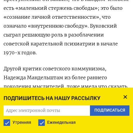
есть «маленький стержень свободы»; это было
«сознание личной ответственности», что
означало «внутреннюю свободу». Буковский
сыграл решающую роль в разоблачении
советской карательной психиатрии в начале
1970-х годов.
Другой критик советского коммунизма,
Надежда Мандельштам из более раннего
поколения мыслителей, тоже имела что сказать
об ответственности. По ее мнению, люди
ПОДПИШИТЕСЬ НА НАШУ РАССЫЛКУ
отказались от чувства ответственности за
ПОДПИСАТЬСЯ
страну в 1920-е годы, когда установилась
большевистская диктатура. «Каждый из нас
Утренняя
Еженедельная
отвечал за свою долю в случившемся, и нет