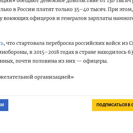
ции» обещают денежное довольствие от 130 тысяч 
ко в России платят только 35–40 тысяч. При этом
 у воюющих офицеров и генералов зарплаты намног
сь
, что стартовала переброска российских войск из 
нобороны, в 2015–2018 годах в стране находилось 6
енных, почти половина из них — офицеры.
ежелательной организацией»
АМ
ПОДПИСАТЬСЯ В 