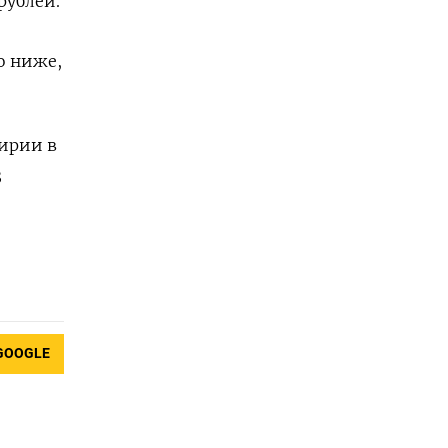
рублей.
,
о ниже,
Сирии в
3
GOOGLE