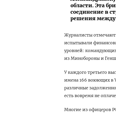
области. Эта б
соединение в ст
решения междун
Журналисты отмечают,
испытывали финансовые
уровней: командующих
из Минобороны и Генш
У каждого третьего вы
имена 166 воюющих в У
различные задолженнос
есть вовремя не оплач
Многие из офицеров РФ