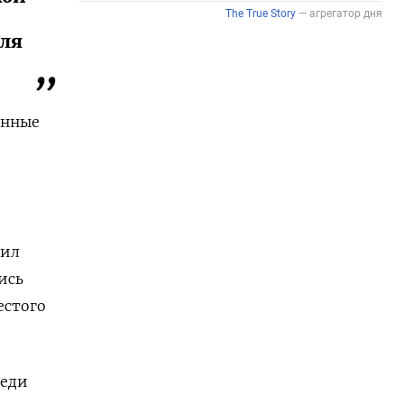
для
енные
вил
ись
естого
реди