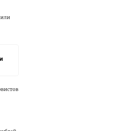
 или
и
рвистов