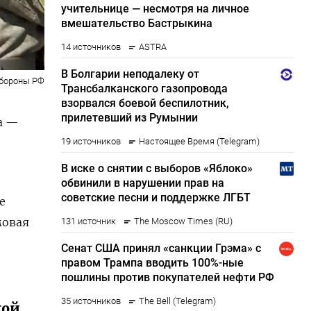
бороны РФ
а —
е
мовая
кой