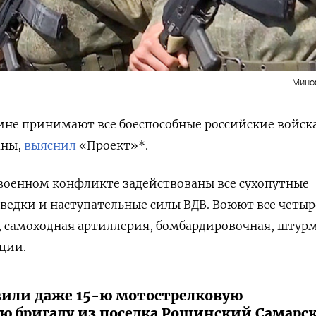
Мино
аине принимают все боеспособные российские войск
аны,
выяснил
«Проект»*.
военном конфликте задействованы все сухопутные
ведки и наступательные силы ВДВ. Воюют все четыр
, самоходная артиллерия, бомбардировочная, штур
ции.
вили даже 15-ю мотострелковую
ю бригаду из поселка Рощинский Самарс