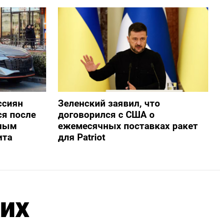
ссиян
Зеленский заявил, что
ся после
договорился с США о
нным
ежемесячных поставках ракет
ита
для Patriot
их