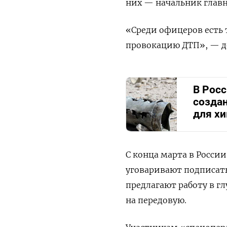
них — начальник главн
«Среди офицеров есть 
провокацию ДТП», — д
В Рос
созда
для х
С конца марта в Росси
уговаривают подписать
предлагают работу в г
на передовую.