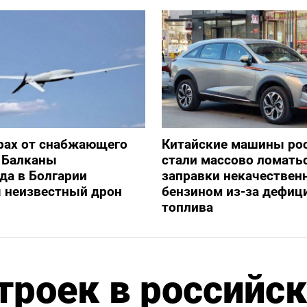
рах от снабжающего
Китайские машины ро
 Балканы
стали массово ломать
да в Болгарии
заправки некачестве
я неизвестный дрон
бензином из-за дефиц
топлива
роек в российск