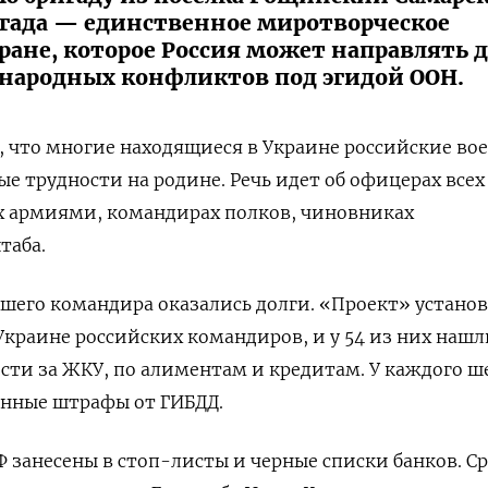
ригада — единственное миротворческое
ране, которое Россия может направлять 
ародных конфликтов под эгидой ООН.
 что многие находящиеся в Украине российские во
 трудности на родине. Речь идет об офицерах всех
 армиями, командирах полков, чиновниках
таба.
сшего командира оказались долги. «Проект» устано
краине российских командиров, и у 54 из них нашл
ти за ЖКУ, по алиментам и кредитам. У каждого ш
енные штрафы от ГИБДД.
 занесены в стоп-листы и черные списки банков. С