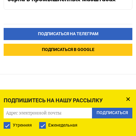
ПОДПИСАТЬСЯ НА ТЕЛЕГРАМ
ПОДПИСАТЬСЯ В GOOGLE
Станцевавшая с Путиным
ПОДПИШИТЕСЬ НА НАШУ РАССЫЛКУ
экс-глава МИД Австрии
уходит из совета
ПОДПИСАТЬСЯ
директоров «Роснефти»
Утренняя
Еженедельная