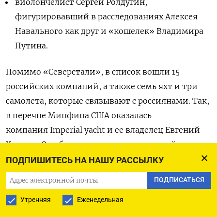
виолончелист Сергей Ролдугин,
фигурировавший в расследованиях Алексея
Навального как друг и «кошелек» Владимира
Путина.
Помимо «Северстали», в список вошли 15
российских компаний, а также семь яхт и три
самолета, которые связывают с россиянами. Так,
в перечне Минфина США оказалась
компания Imperial yacht и ее владелец Евгений
Кочман. Он обслуживал интересы российских
миллиардеров и, как полагают СМИ,
ПОДПИШИТЕСЬ НА НАШУ РАССЫЛКУ
чиновников. Кочман помогал им строить яхты
ПОДПИСАТЬСЯ
на иностранных верфях. В SDN list попали и яхты,
Утренняя
Еженедельная
которые американский Минфин связывает