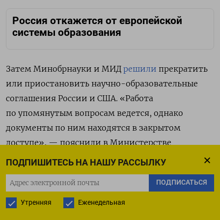
Россия откажется от европейской
системы образования
Затем
Минобрнауки и МИД
решили
прекратить
или приостановить научно-образовательные
соглашения России и США. «Работа
по упомянутым вопросам ведется, однако
документы по ним находятся в закрытом
доступе», — пояснили в Министерстве
образования.
ПОДПИШИТЕСЬ НА НАШУ РАССЫЛКУ
ПОДПИСАТЬСЯ
Кроме того,
Минобрнауки
рекомендовало
вузам
остановить обмен студентами с Европой
Утренняя
Еженедельная
в рамках программы
Erasmus+
.
Программа