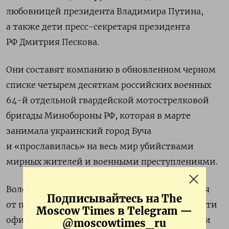
любовницей президента Владимира Путина,
а также дети пресс-секретаря президента
РФ Дмитрия Пескова.
Они составят компанию в обновленном черном
списке четырем десяткам российских военных
64-й отдельной гвардейской мотострелковой
бригады Минобороны РФ, которая в марте
занимала украинский город Буча
и «прославилась» на весь мир убийствами
мирных жителей и военными преступлениями.
Волож, который стремился дистанцироваться
Подписывайтесь на The
от политики Кремля и искал способы перевести
Moscow Times в Telegram —
офис «Яндекса» в Израиль, попал под санкции
@moscowtimes_ru