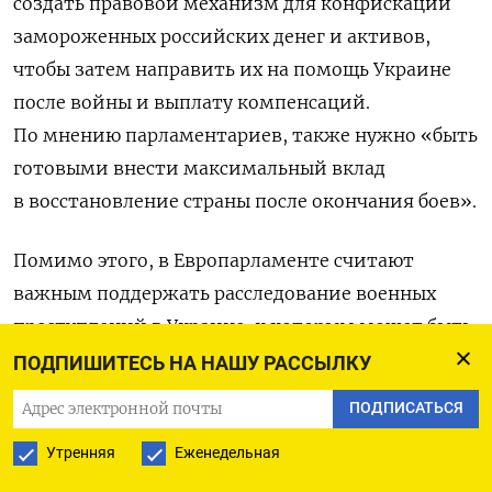
создать правовой механизм для конфискации
замороженных российских денег и активов,
чтобы затем направить их на помощь Украине
после войны и выплату компенсаций.
По мнению парламентариев, также нужно «быть
готовыми внести максимальный вклад
в восстановление страны после окончания боев».
Помимо этого, в Европарламенте считают
важным поддержать
расследование военных
преступлений в Украине, к которым может быть
причастна Россия, и создать специальный
ПОДПИШИТЕСЬ НА НАШУ РАССЫЛКУ
трибунал ООН.
ПОДПИСАТЬСЯ
Отдельное внимание в документе уделено
Утренняя
Еженедельная
антироссийским санкциям. В тексте указано, что