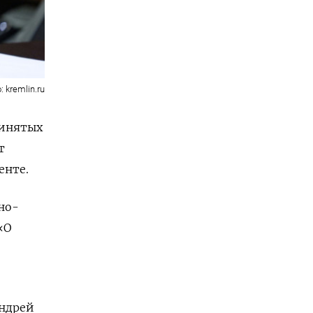
: kremlin.ru
ринятых
т
енте.
но-
«О
Андрей