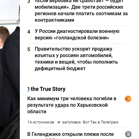
«Если вербовка не сработает — будет
3
мобилизация». Две трети российских
регионов начали платить охотникам за
контрактниками
У России диагностировали военную
4
версию «голландской болезни»
Правительство ускорит продажу
5
изъятых у россиян автомобилей,
техники и вещей, чтобы пополнить
дефицитный бюджет