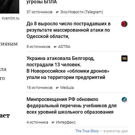
Kremlin.ru
ссиянам
ыла
го
ает