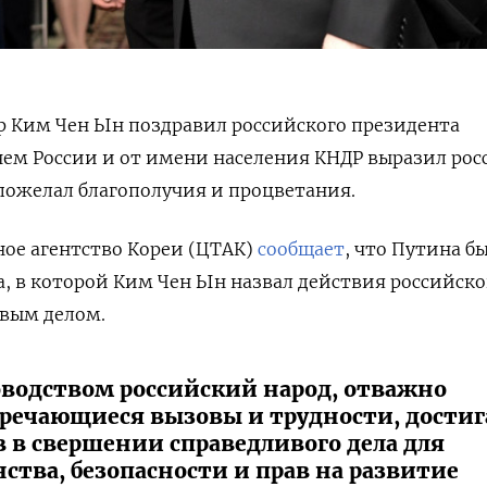
р Ким Чен Ын поздравил российского президента
нем России и от имени населения КНДР выразил ро
пожелал благополучия и процветания.
ое агентство Кореи (ЦТАК)
сообщает
, что Путина б
, в которой Ким Чен Ын назвал действия российско
ивым делом.
водством российский народ, отважно
тречающиеся вызовы и трудности, достиг
 в свершении справедливого дела для
тва, безопасности и прав на развитие