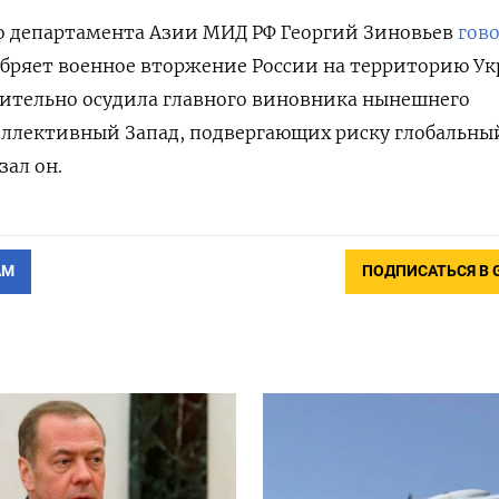
го департамента Азии МИД РФ Георгий Зиновьев
гов
обряет военное вторжение России на территорию Ук
дительно осудила главного виновника нынешнего
ллективный Запад, подвергающих риску глобальны
зал он.
АМ
ПОДПИСАТЬСЯ В 