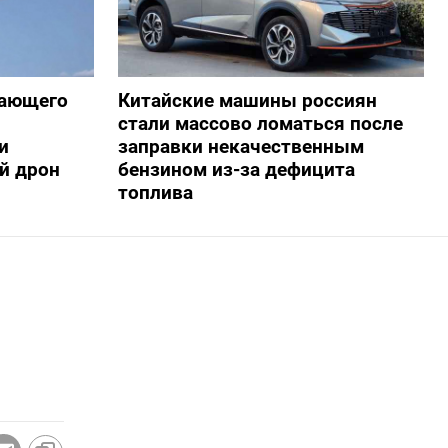
жающего
Китайские машины россиян
стали массово ломаться после
и
заправки некачественным
й дрон
бензином из-за дефицита
топлива