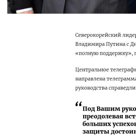
Северокорейский лиде
Владимира Путина с Д
«полную поддержку», 
Центральное телеграфн
направлена телеграмма
руководства справедл
Под Вашим руко
преодолевая вс
больших успехов
защиты достоинс