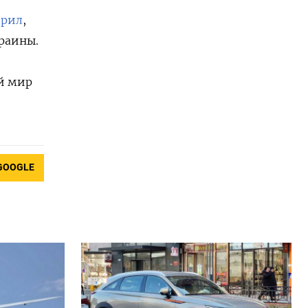
орил
,
раины.
й мир
GOOGLE