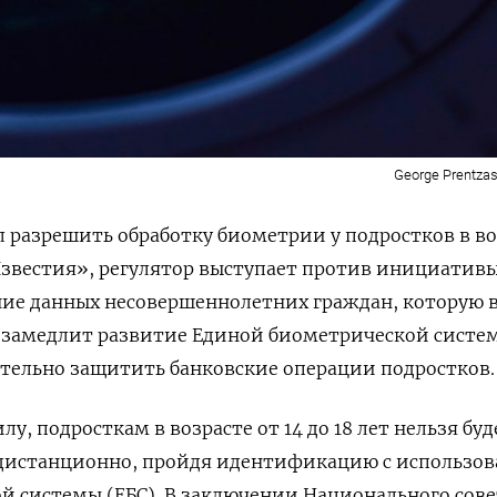
George Prentzas
 разрешить обработку биометрии у подростков в во
звестия», регулятор выступает против инициатив
ние данных несовершеннолетних граждан, которую 
то замедлит развитие
Единой биометрической систе
тельно защитить банковские операции подростков.
лу, подросткам в возрасте от 14 до 18 лет нельзя буд
а дистанционно, пройдя идентификацию с использо
 системы (ЕБС). В заключении Национального сове