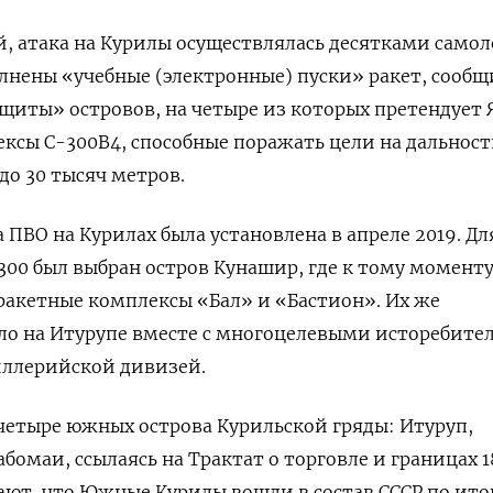
й, атака на Курилы осуществлялась десятками самол
лнены «учебные (электронные) пуски» ракет, сооб
щиты» островов, на четыре из которых претендует 
ксы С-300В4, способные поражать цели на дальнос
до 30 тысяч метров.
 ПВО на Курилах была установлена в апреле 2019. Дл
00 был выбран остров Кунашир, где к тому момент
ракетные комплексы «Бал» и «Бастион». Их же
о на Итурупе вместе с многоцелевыми исторебите
иллерийской дивизей.
четыре южных острова Курильской гряды: Итуруп,
бомаи, ссылаясь на Трактат о торговле и границах 1
вают, что Южные Курилы вошли в состав СССР по ит