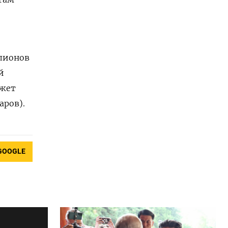
ллионов
й
джет
аров).
GOOGLE