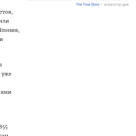
етов,
щили
Япония,
ти
я
у уже
лями
855
огам