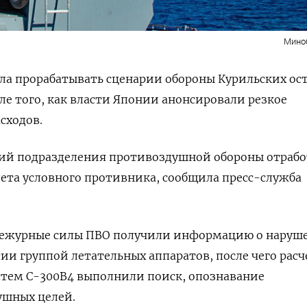
Мино
ла прорабатывать сценарии обороны Курильских ос
ле того, как власти Японии анонсировали резкое
сходов.
ений подразделения противоздушной обороны отраб
лета условного противника, сообщила пресс-служба
дежурные силы ПВО получили информацию о наруш
ии группой летательных аппаратов, после чего рас
стем С-300В4 выполнили поиск, опознавание
ушных целей.