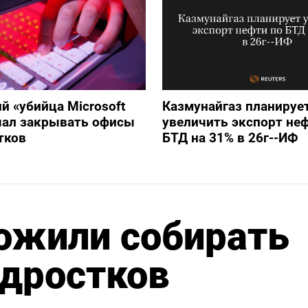
й «убийца Microsoft
Казмунайгаз планируе
ачал закрывать офисы
увеличить экспорт не
тков
БТД на 31% в 26г--ИФ
ожили собирать
одростков