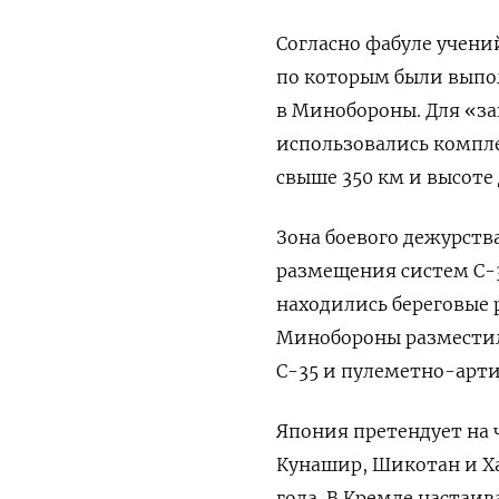
Согласно фабуле учени
по которым были выпо
в Минобороны. Для «за
использовались компле
свыше 350 км и высоте 
Зона боевого дежурства
размещения систем С-3
находились береговые 
Минобороны разместил
С-35 и пулеметно-арт
Япония претендует на 
Кунашир, Шикотан и Ха
года. В Кремле настаи