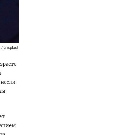
 / unsplash
зрасте
ы
внесли
мы
ет
ванием
та