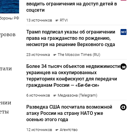
бороны РФ
тровов
отали
ении
четы