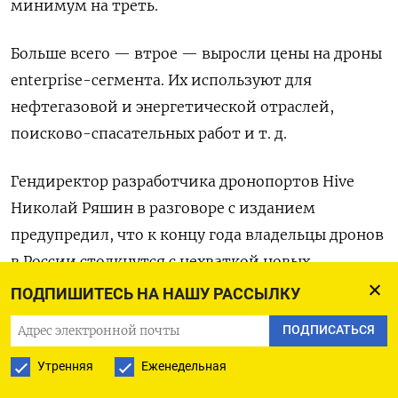
минимум на треть.
Больше всего — втрое — выросли цены на
дроны
enterprise-сегмента. Их используют для
нефтегазовой и энергетической отраслей,
поисково-спасательных работ и т. д.
Гендиректор разработчика дронопортов Hive
Николай Ряшин в разговоре с изданием
предупредил, что к концу года владельцы дронов
в России столкнутся с нехваткой новых
аккумуляторов.
«С ними есть сложности:
ПОДПИШИТЕСЬ НА НАШУ РАССЫЛКУ
морская и наземная логистика испытывают
ПОДПИСАТЬСЯ
проблемы, а самолетом перевозить высокоемкие
Утренняя
Еженедельная
аккумуляторы нельзя», — уточнил он.