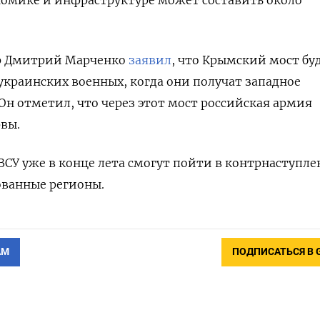
номике и инфраструктуре может составить около
р Дмитрий Марченко
заявил
, что Крымский мост бу
украинских военных, когда они получат западное
Он отметил, что через этот мост российская армия
рвы.
СУ уже в конце лета смогут пойти в контрнаступле
ованные регионы.
АМ
ПОДПИСАТЬСЯ В 