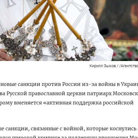
Кирилл Зыков / /Агентств
новые санкции против России из-за войны в Украи
ва Русской православной церкви патриарх Московс
орому вменяется «активная поддержка российской
е санкции, связанные с войной, которые коснулись
гался
широкой критике за поддержку вторжения Мо