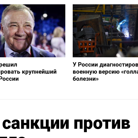
зрешил
У России диагностиро
ировать крупнейший
военную версию «голл
России
болезни»
 санкции против