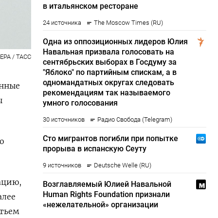
EPA / ТАСС
анные
ы
о
ацию,
алее
етьем