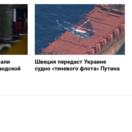
вали
Швеция передаст Украине
андской
судно «теневого флота» Путина