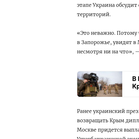
этапе Украина обсудит
территорий.
«Это неважно. Потому ч
в Запорожье, увидят в
несмотря ни на что», —
В
К
Ранее украинский пре
возвращать Крым дипло
Москве придется выпла