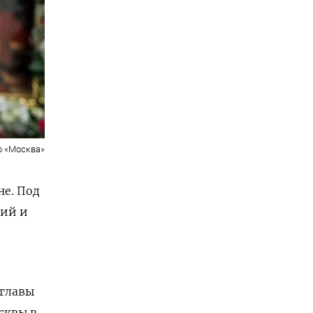
о «Москва»
не. Под
кий и
 главы
сквы в