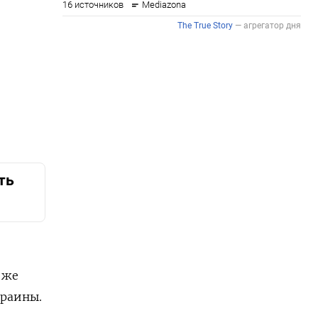
ть
 же
краины.