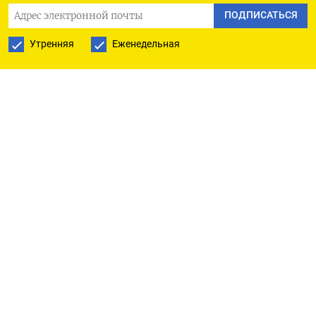
ПОДПИСАТЬСЯ
Утренняя
Еженедельная
Egor Lyfar / unsplash
Сейчас не время беспокоиться о России. Украина
борется за свое выживание и за свободу. Поэтому
все усилия должны быть направлены на сбор
денег для гуманитарной помощи, работу с
западным общественным мнением, оказание
давления на западные правительства с целью
поставки оружия и боеприпасов и другие акты
солидарности.
Эта аргументация заманчива. Но это