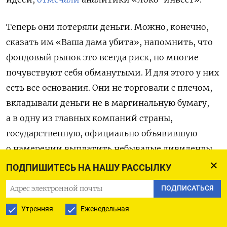
Теперь они потеряли деньги. Можно, конечно,
сказать им «Ваша дама убита», напомнить, что
фондовый рынок это всегда риск, но многие
почувствуют себя обманутыми. И для этого у них
есть все основания. Они не торговали с плечом,
вкладывали деньги не в маргинальную бумагу,
а в одну из главных компаний страны,
государственную, официально объявившую
о намерении выплатить небывалые дивиденды.
И, обжегшись на ней, многие плюнут и уйдут
ПОДПИШИТЕСЬ НА НАШУ РАССЫЛКУ
с рынка. Возможно, они не будут распродавать
ПОДПИСАТЬСЯ
портфели, но новых денег не понесут.
Утренняя
Еженедельная
А других сейчас почти и нет. Впрочем, как