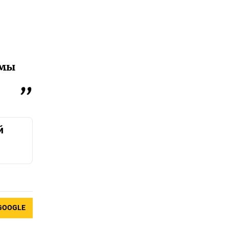
 мы
й
GOOGLE