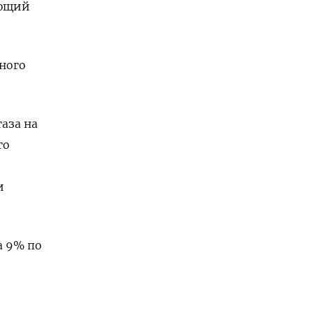
ующий
ного
аза на
го
и
а 9% по