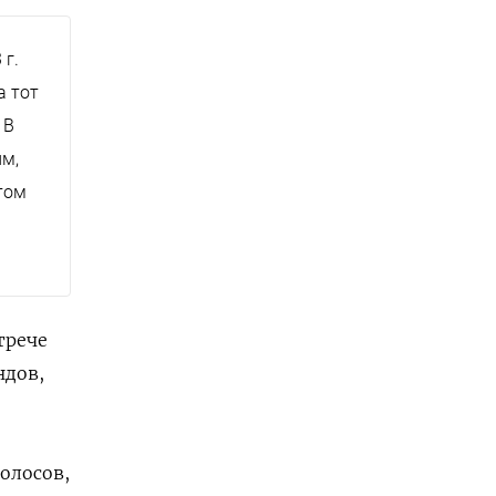
 г.
а тот
 В
им,
том
трече
ндов,
олосов,