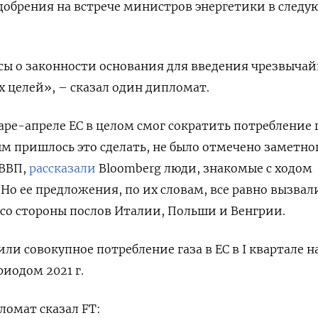
добрения на встрече министров энергетики в след
ы о законности основания для введения чрезвычай
 целей», – сказал один дипломат.
аре-апреле ЕС в целом смог сократить потребление г
ым пришлось это сделать, не было отмечено заметно
 ВВП,
рассказали
Bloomberg люди, знакомые с ходом
Но ее предложения, по их словам, все равно вызвал
со стороны послов Италии, Польши и Венгрии.
и совокупное потребление газа в ЕС в I квартале н
иодом 2021 г.
омат сказал FT: