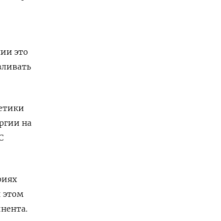
нии это
вливать
гетики
ергии на
С
риях
 этом
нента.