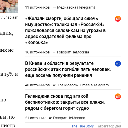
r / unsplash
ндия,
них не
а 15% и
 по
вы, по
инистр