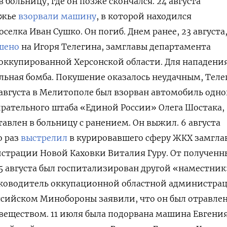
больницу, где он позже скончался. 24 августа
ожье
взорвали машину
, в которой находился
селка Иван Сушко. Он погиб. Днем ранее, 23 августа
шено
на Игоря Телегина, замглавы департамента
оккупированной Херсонской области. Для нападени
льная бомба. Покушение оказалось неудачным, Теле
2 августа в Мелитополе был взорван автомобиль одно
рательного штаба «Единой России» Олега Шостака,
авлен в больницу с ранением. Он выжил. 6 августа
о раз
выстрелил
в курировавшего сферу ЖКХ замгла
страции Новой Каховки Виталия Гуру. От полученн
 5 августа был госпитализирован другой «наместник
уководитель оккупационной областной администра
ссийском Минобороны заявили, что он был отравле
еществом. 11 июля была подорвана машина Евгени