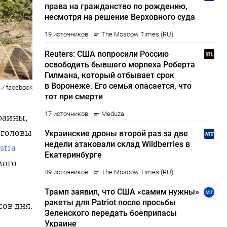
 / facebook
раины,
 головы
stra
мого
ов дня.