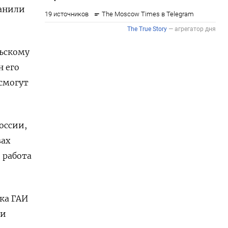
ранили
льскому
н его
 смогут
оссии,
вах
 работа
ка ГАИ
ми