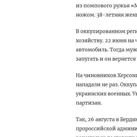
из помпового ружья «М
ножом. 38-летняя жен
В оккупированном реги
хозяйству. 22 июня на
автомобиль. Тогда муж
запугать и он вернется 
На чиновников Херсон
нападали не раз.
Оккуп
украинских военных. Ук
партизан.
Так,
26 августа в
Бердя
пророссийской админи