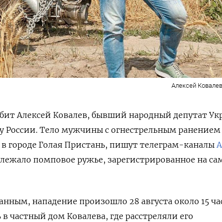
Алексей Ковалев
убит Алексей Ковалев, бывший народный депутат Ук
у России. Тело мужчины с огнестрельным ранением
 в городе Голая Пристань, пишут телеграм-каналы
A
м лежало помповое ружье, зарегистрированное на са
нным, нападение произошло 28 августа около 15 час
в частный дом Ковалева, где расстреляли его