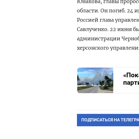
Юнакова, главы проро
области. Он погиб. 24
Россией глава управл
Савлученко. 22 июня б
администрации Черноб
херсонского управлени
«Пок
парт
ПОДПИСАТЬСЯ НА ТЕЛЕГР