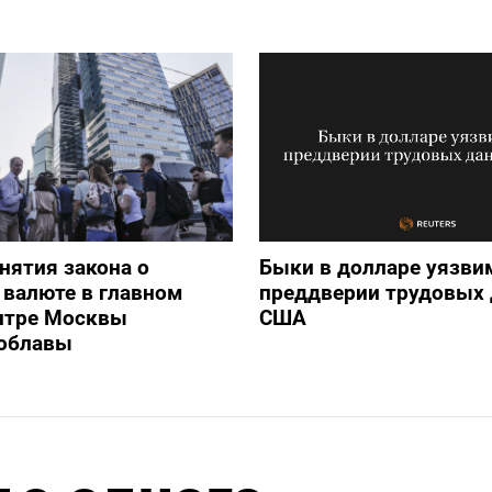
нятия закона о
Быки в долларе уязви
валюте в главном
преддверии трудовых
нтре Москвы
США
 облавы