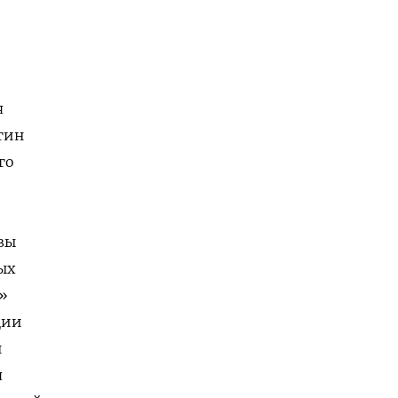
,
я
гин
го
вы
ых
»
ции
н
я